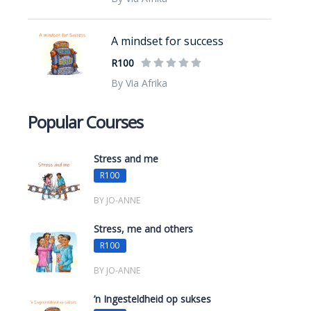
A mindset for success
R100
By Via Afrika
Popular Courses
Stress and me
R100
BY JO-ANNE
Stress, me and others
R100
BY JO-ANNE
’n Ingesteldheid op sukses