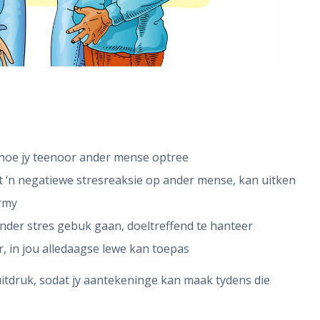
 hoe jy teenoor ander mense optree
tot ‘n negatiewe stresreaksie op ander mense, kan uitken
ermy
nder stres gebuk gaan, doeltreffend te hanteer
, in jou alledaagse lewe kan toepas
uitdruk, sodat jy aantekeninge kan maak tydens die