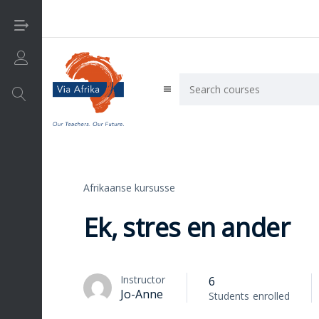
Login/Sign Up
Afrikaanse kursusse
Afrikaanse kursusse
English courses
Ek, stres en ander
Instructor
6
Jo-Anne
Students
enrolled